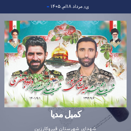
Ski
ی٫ مرداد ۱۸ام, ۱۴۰۵
t
conten
کمیل مدیا
شهدای شهرستان قیروکارزین