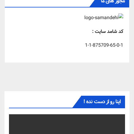
مجوز های ما
کد شامد سایت :
1-1-875709-65-0-1
اینا رو از دست نده !