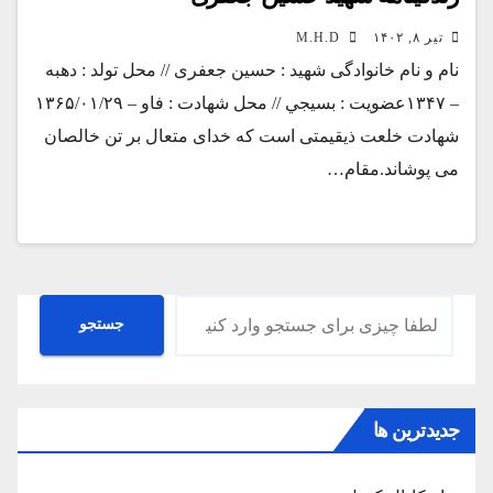
تیر ۸, ۱۴۰۲
M.H.D
نام و نام خانوادگی شهید : حسین جعفری // محل تولد : دهبه
– ۱۳۴۷عضویت : بسيجي // محل شهادت : فاو – ۱۳۶۵/۰۱/۲۹
شهادت خلعت ذیقیمتی است که خدای متعال بر تن خالصان
می پوشاند.مقام…
جستجو
جستجو
جدیدترین ها