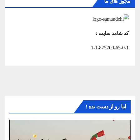
مجوز های ما
کد شامد سایت :
1-1-875709-65-0-1
اینا رو از دست نده !