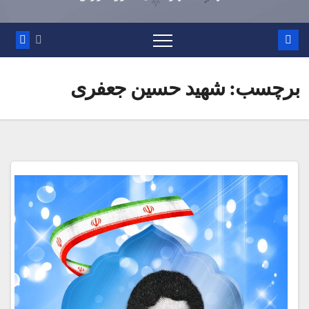
برچسب:
شهید حسین جعفری