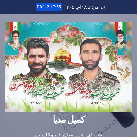
Ski
ی٫ مرداد ۱۸ام, ۱۴۰۵
12:17:56 PM
t
conten
کمیل مدیا
شهدای شهرستان قیروکارزین