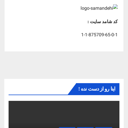
کد شامد سایت :
1-1-875709-65-0-1
اینا رو از دست نده !