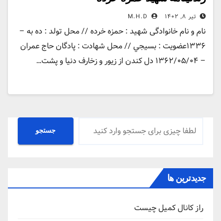
تیر ۸, ۱۴۰۲
M.H.D
نام و نام خانوادگی شهید : حمزه خرده // محل تولد : ده به –
۱۳۳۶عضویت : بسيجي // محل شهادت : پادگان حاج عمران
– ۱۳۶۲/۰۵/۰۴ دل کندن از زیور و زخارف دنیا و پشت…
جستجو
جستجو
جدیدترین ها
راز کانال کمیل چیست