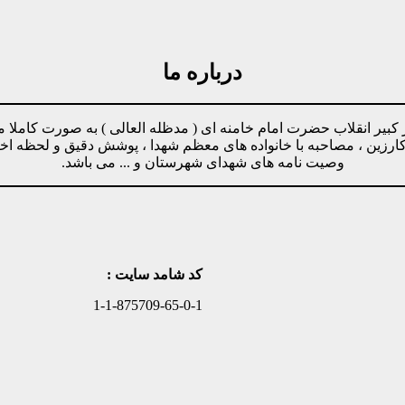
درباره ما
مینه پیروی از دستورات رهبر کبیر انقلاب حضرت امام خامنه ای ( مدظله العالی ) ب
وکارزین ، مصاحبه با خانواده های معظم شهدا ، پوشش دقیق و لحظه ا
وصیت نامه های شهدای شهرستان و ... می باشد.
کد شامد سایت :
1-1-875709-65-0-1