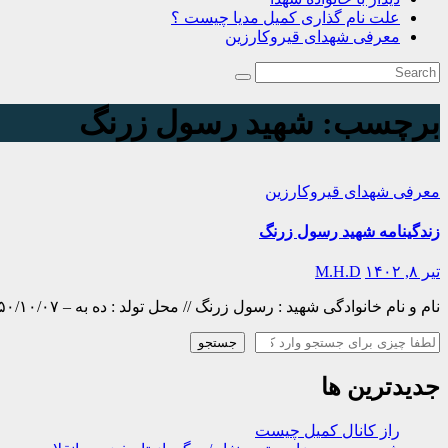
علت نام گذاری کمیل مدیا چیست ؟
معرفی شهدای قیروکارزین
برچسب:
شهید رسول زرنگ
معرفی شهدای قیروکارزین
زندگینامه شهید رسول زرنگ
تیر ۸, ۱۴۰۲
M.H.D
نام و نام خانوادگی شهید : رسول زرنگ // محل تولد : ده به – ۱۳۵۰/۱۰/۰۷عضویت : بسيجي // محل شهادت : شلمچه – ۱۳۶۶/۱۲/۱۹ زندگینامه : زمستان بود و سوز سرما که خداوند کلبه محقر…
جستجو
جستجو
جدیدترین ها
راز کانال کمیل چیست