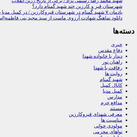
شهید محمد رضا رستمی نژاد / برگی از تاریخ زرین انقلاب
شهرستان قیر و کارزین چند شهید گمنام دارد؟
یادمان ۷ شهید گمنام در شهرستان قیروکارزین / در کمیل مدیا ببینید
دانلود نماهنگ شهادت آرزوی ماست از سید مجید بنی فاطمه(اس
دسته‌ها
خبری
دفاع مقدس
دیدار با خانواده شهدا
راهیان نور
رفاقت با شهدا
روایت ها
شهید گمنام
کانال کمیل
کمیل مدیا
مدارس
مدافع حرم
مستند
معرفی شهدای قیروکارزین
مناسبت ها
مولودی خوانی
نواهای محرمی