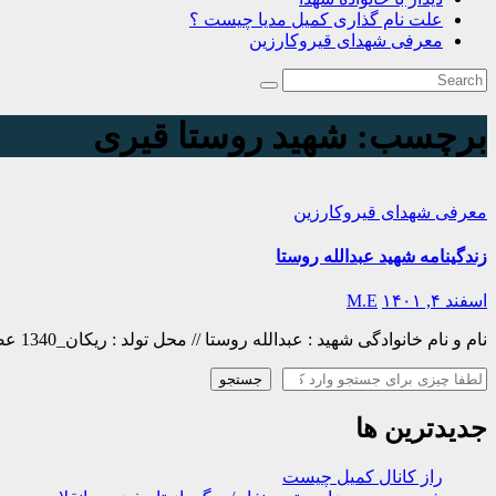
علت نام گذاری کمیل مدیا چیست ؟
معرفی شهدای قیروکارزین
برچسب:
شهید روستا قیری
معرفی شهدای قیروکارزین
زندگینامه شهید عبدالله روستا
اسفند ۴, ۱۴۰۱
M.E
نام و نام خانوادگی شهید : عبدالله روستا // محل تولد : ریکان_1340 عضویت : سرباز // محل شهادت : پنجوین مریوان_ ۱۳۶۲/۰۸/۲۰ زندگینامه شهید عبدالله روستان فرزند مرحوم کاکا…
جستجو
جستجو
جدیدترین ها
راز کانال کمیل چیست