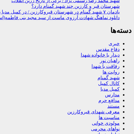
شهید محمد رضا رستمی نژاد / برگی از تاریخ زرین انقلاب
شهرستان قیر و کارزین چند شهید گمنام دارد؟
یادمان ۷ شهید گمنام در شهرستان قیروکارزین / در کمیل مدیا ببینید
دانلود نماهنگ شهادت آرزوی ماست از سید مجید بنی فاطمه(اس
دسته‌ها
خبری
دفاع مقدس
دیدار با خانواده شهدا
راهیان نور
رفاقت با شهدا
روایت ها
شهید گمنام
کانال کمیل
کمیل مدیا
مدارس
مدافع حرم
مستند
معرفی شهدای قیروکارزین
مناسبت ها
مولودی خوانی
نواهای محرمی