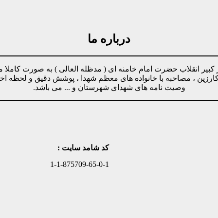
درباره ما
مینه پیروی از دستورات رهبر کبیر انقلاب حضرت امام خامنه ای ( مدظله العالی ) ب
وکارزین ، مصاحبه با خانواده های معظم شهدا ، پوشش دقیق و لحظه ا
وصیت نامه های شهدای شهرستان و ... می باشد.
کد شامد سایت :
1-1-875709-65-0-1