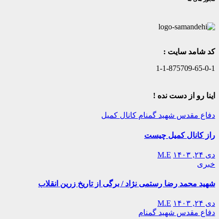
کد شامد سایت :
1-1-875709-65-0-1
اینا رو از دست نده !
دفاع مقدس
شهید گمنام
کانال کمیل
راز کانال کمیل چیست
دی ۲۴, ۱۴۰۳
M.E
خبری
شهید محمد رضا رستمی نژاد / برگی از تاریخ زرین انقلاب
دی ۲۴, ۱۴۰۳
M.E
دفاع مقدس
شهید گمنام