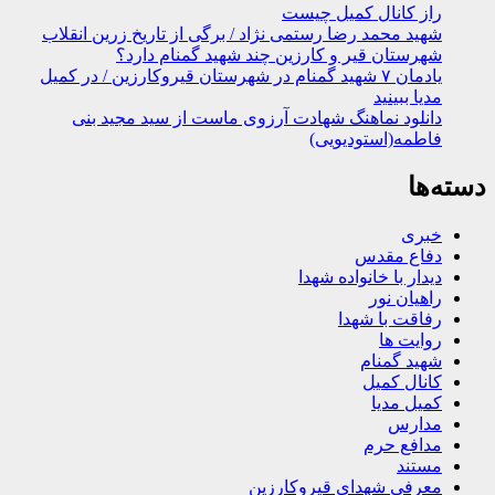
راز کانال کمیل چیست
شهید محمد رضا رستمی نژاد / برگی از تاریخ زرین انقلاب
شهرستان قیر و کارزین چند شهید گمنام دارد؟
یادمان ۷ شهید گمنام در شهرستان قیروکارزین / در کمیل
مدیا ببینید
دانلود نماهنگ شهادت آرزوی ماست از سید مجید بنی
فاطمه(استودیویی)
دسته‌ها
خبری
دفاع مقدس
دیدار با خانواده شهدا
راهیان نور
رفاقت با شهدا
روایت ها
شهید گمنام
کانال کمیل
کمیل مدیا
مدارس
مدافع حرم
مستند
معرفی شهدای قیروکارزین