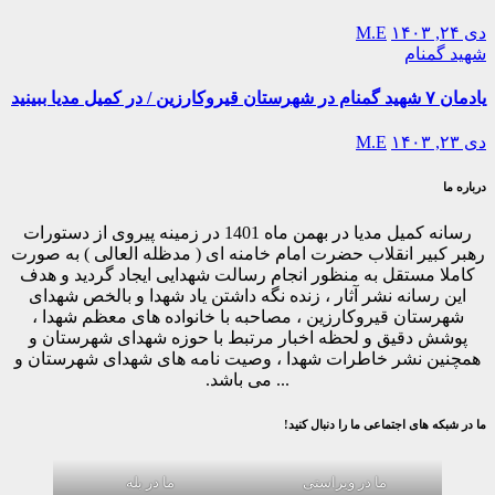
دی ۲۴, ۱۴۰۳
M.E
شهید گمنام
یادمان ۷ شهید گمنام در شهرستان قیروکارزین / در کمیل مدیا ببینید
دی ۲۳, ۱۴۰۳
M.E
درباره ما
رسانه کمیل مدیا در بهمن ماه 1401 در زمینه پیروی از دستورات
رهبر کبیر انقلاب حضرت امام خامنه ای ( مدظله العالی ) به صورت
کاملا مستقل به منظور انجام رسالت شهدایی ایجاد گردید و هدف
این رسانه نشر آثار ، زنده نگه داشتن یاد شهدا و بالخص شهدای
شهرستان قیروکارزین ، مصاحبه با خانواده های معظم شهدا ،
پوشش دقیق و لحظه اخبار مرتبط با حوزه شهدای شهرستان و
همچنین نشر خاطرات شهدا ، وصیت نامه های شهدای شهرستان و
... می باشد.
ما در شبکه های اجتماعی ما را دنبال کنید!
ما در ویراستی
ما در بله