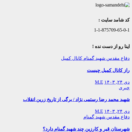
کد شامد سایت :
1-1-875709-65-0-1
اینا رو از دست نده !
دفاع مقدس
شهید گمنام
کانال کمیل
راز کانال کمیل چیست
دی ۲۴, ۱۴۰۳
M.E
خبری
شهید محمد رضا رستمی نژاد / برگی از تاریخ زرین انقلاب
دی ۲۴, ۱۴۰۳
M.E
دفاع مقدس
شهید گمنام
شهرستان قیر و کارزین چند شهید گمنام دارد؟