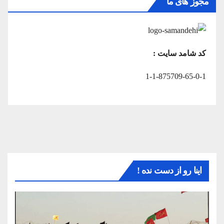
مجوز های ما
کد شامد سایت :
1-1-875709-65-0-1
اینا رو از دست نده !