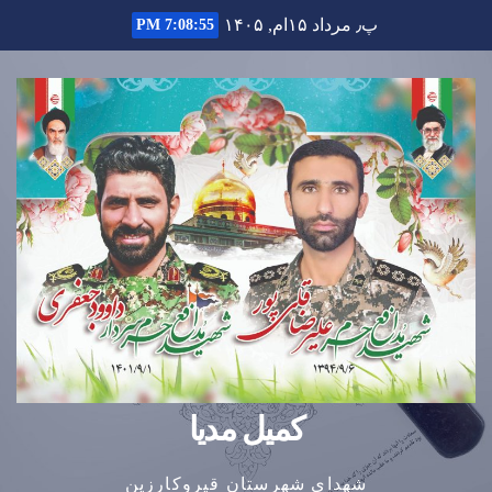
Ski
پ٫ مرداد ۱۵ام, ۱۴۰۵
7:08:56 PM
t
conten
کمیل مدیا
شهدای شهرستان قیروکارزین