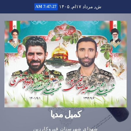
Ski
ش٫ مرداد ۱۷ام, ۱۴۰۵
7:47:28 AM
t
conten
کمیل مدیا
شهدای شهرستان قیروکارزین