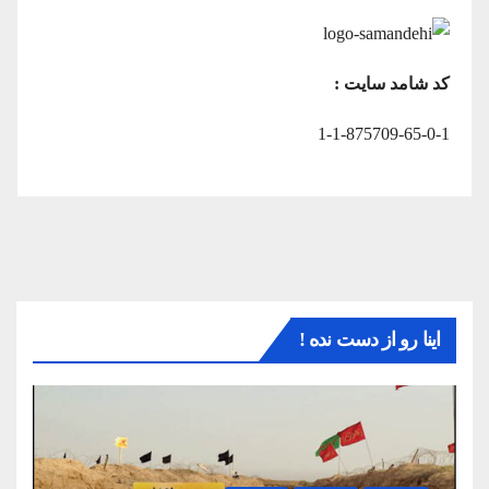
کد شامد سایت :
1-1-875709-65-0-1
اینا رو از دست نده !