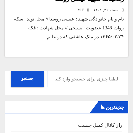
اسفند ۲۶, ۱۴۰۱
M.E
نام و نام خانوادگی شهید : عیسی روستا // محل تولد : سکه
روان_1348 عضویت : بسیحی // محل شهادت : فکه _
۱۳۶۵/۰۲/۲۴ در ملک عاشقی که دو عالم…
جستجو
جستجو
جدیدترین ها
راز کانال کمیل چیست