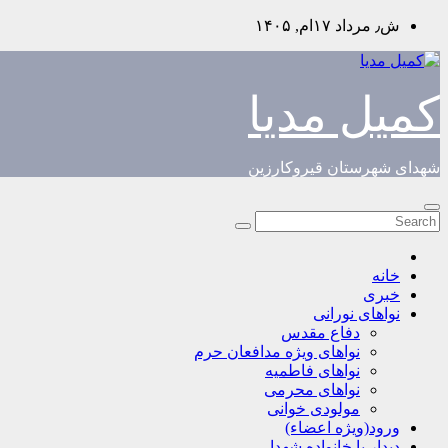
Skip
ش٫ مرداد ۱۷ام, ۱۴۰۵
to
content
کمیل مدیا
شهدای شهرستان قیروکارزین
خانه
خبری
نواهای نورانی
دفاع مقدس
نواهای ویژه مدافعان حرم
نواهای فاطمیه
نواهای محرمی
مولودی خوانی
ورود(ویژه اعضاء)
دیدار با خانواده شهدا