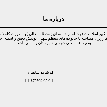
درباره ما
مینه پیروی از دستورات رهبر کبیر انقلاب حضرت امام خامنه ای ( مدظله العالی ) ب
وکارزین ، مصاحبه با خانواده های معظم شهدا ، پوشش دقیق و لحظه ا
وصیت نامه های شهدای شهرستان و ... می باشد.
کد شامد سایت :
1-1-875709-65-0-1