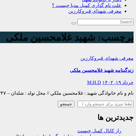
علت نام گذاری کمیل مدیا چیست ؟
معرفی شهدای قیروکارزین
برچسب:
شهید غلامحسین ملکی
معرفی شهدای قیروکارزین
زندگینامه شهید غلامحسین ملکی
خرداد ۱۹, ۱۴۰۲
M.H.D
نام و نام خانوادگی شهید : غلامحسين ملكي // محل تولد : شلدان – ۱۳۴۷عضویت : بسيجي // محل شهادت : شلمچه – ۱۳۶۵/١٠/۱۹ زندگينامه : شهید غلامحسین ملکی در سال ۱۳۴۷ در روستای شلدان از…
جستجو
جستجو
جدیدترین ها
راز کانال کمیل چیست