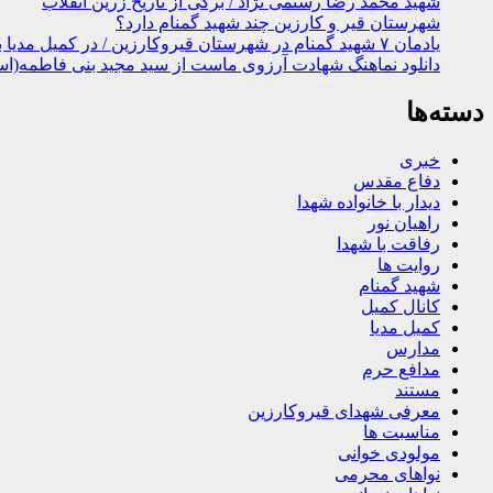
شهید محمد رضا رستمی نژاد / برگی از تاریخ زرین انقلاب
شهرستان قیر و کارزین چند شهید گمنام دارد؟
یادمان ۷ شهید گمنام در شهرستان قیروکارزین / در کمیل مدیا ببینید
دانلود نماهنگ شهادت آرزوی ماست از سید مجید بنی فاطمه(اس
دسته‌ها
خبری
دفاع مقدس
دیدار با خانواده شهدا
راهیان نور
رفاقت با شهدا
روایت ها
شهید گمنام
کانال کمیل
کمیل مدیا
مدارس
مدافع حرم
مستند
معرفی شهدای قیروکارزین
مناسبت ها
مولودی خوانی
نواهای محرمی