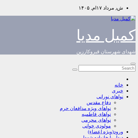
Skip
ش٫ مرداد ۱۷ام, ۱۴۰۵
to
content
کمیل مدیا
شهدای شهرستان قیروکارزین
خانه
خبری
نواهای نورانی
دفاع مقدس
نواهای ویژه مدافعان حرم
نواهای فاطمیه
نواهای محرمی
مولودی خوانی
ورود(ویژه اعضاء)
دیدار با خانواده شهدا