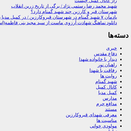
راز کانال کمیل چیست
شهید محمد رضا رستمی نژاد / برگی از تاریخ زرین انقلاب
شهرستان قیر و کارزین چند شهید گمنام دارد؟
یادمان ۷ شهید گمنام در شهرستان قیروکارزین / در کمیل مدیا ببینید
دانلود نماهنگ شهادت آرزوی ماست از سید مجید بنی فاطمه(اس
دسته‌ها
خبری
دفاع مقدس
دیدار با خانواده شهدا
راهیان نور
رفاقت با شهدا
روایت ها
شهید گمنام
کانال کمیل
کمیل مدیا
مدارس
مدافع حرم
مستند
معرفی شهدای قیروکارزین
مناسبت ها
مولودی خوانی