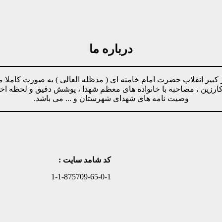
درباره ما
مینه پیروی از دستورات رهبر کبیر انقلاب حضرت امام خامنه ای ( مدظله العالی ) ب
وکارزین ، مصاحبه با خانواده های معظم شهدا ، پوشش دقیق و لحظه ا
وصیت نامه های شهدای شهرستان و ... می باشد.
کد شامد سایت :
1-1-875709-65-0-1