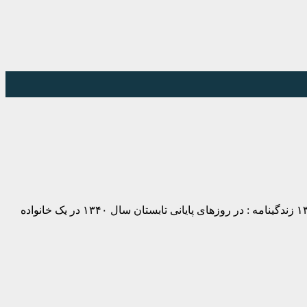
نام و نام خانوادگی شهید :قدرت الله قائدی // محل تولد : کارزین(گاوکی) –۰۶/۱۲/ ۱۳۴۰عضویت : سرباز // محل شهادت : شیاکوه– ۱۳۶۰/۱۰/۱۵ زندگینامه : در روزهای پایانی تابستان سال ۱۳۴۰ در یک خانواده