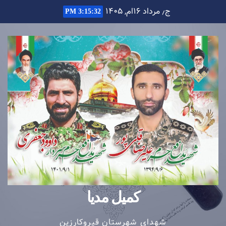
Ski
ج٫ مرداد ۱۶ام, ۱۴۰۵
3:15:32 PM
t
conten
کمیل مدیا
شهدای شهرستان قیروکارزین