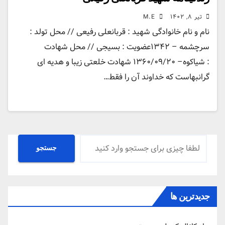
تیر ۸, ۱۴۰۲
M.E
نام و نام خانوادگی شهید : قربانعلی رفیعی // محل تولد :
سرچشمه – ۱۳۴۲عضویت : بسیجی // محل شهادت
: شیاکوه– ۱۳۶۰/۰۹/۲۰ شهادت خلعتی زیبا و هدیه ای
گرانبهاست که خداوند آن را فقط…
جستجو
جستجو
جدیدترین ها