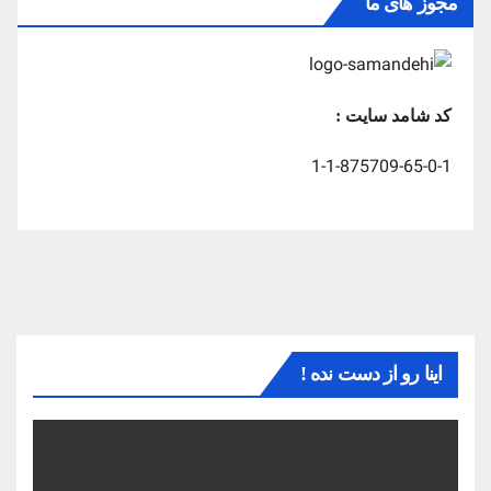
مجوز های ما
کد شامد سایت :
1-1-875709-65-0-1
اینا رو از دست نده !