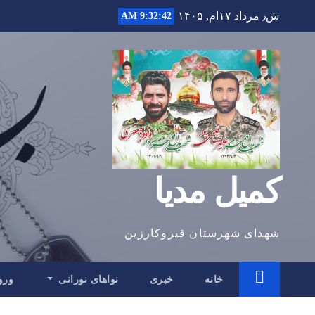
Ski
ش٫ مرداد ۱۷ام, ۱۴۰۵
9:32:43 AM
t
conten
کمیل مدیا
شهدای شهرستان قیروکارزین
خانه
خبری
نواهای نورانی
ورو