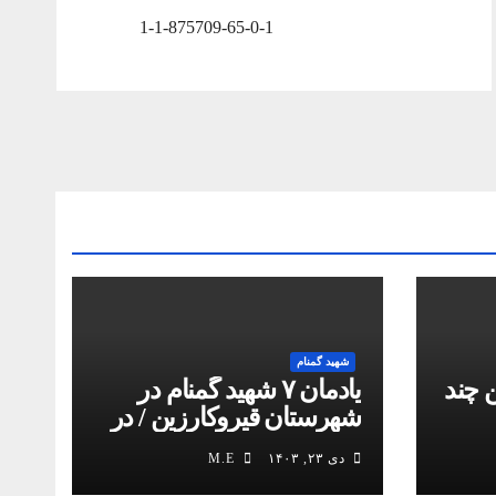
1-1-875709-65-0-1
شهید گمنام
 چند
یادمان ۷ شهید گمنام در
شهرستان قیروکارزین / در
کمیل مدیا ببینید
دی ۲۳, ۱۴۰۳
M.E