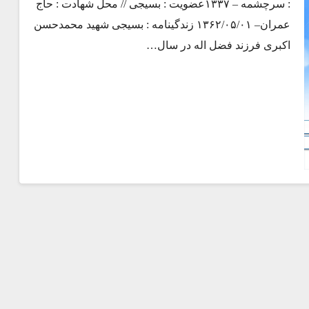
: سرچشمه – ۱۳۳۷عضویت : بسیجی // محل شهادت : حاج
عمران– ۱۳۶۲/۰۵/۰۱ زندگینامه : بسیجی شهید محمدحسن
اکبری فرزند فضل اله در سال…