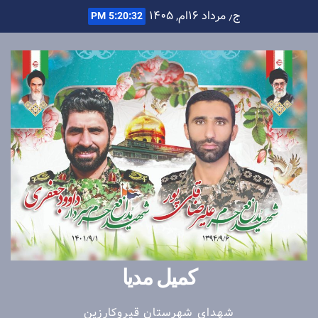
Ski
ج٫ مرداد ۱۶ام, ۱۴۰۵
5:20:32 PM
t
conten
کمیل مدیا
شهدای شهرستان قیروکارزین