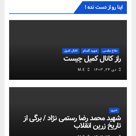
اینا رو از دست نده !
دفاع مقدس
شهید گمنام
کانال کمیل
راز کانال کمیل چیست
دی ۲۴, ۱۴۰۳
M.E
خبری
شهید محمد رضا رستمی نژاد / برگی از
تاریخ زرین انقلاب