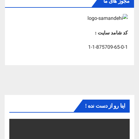
مجوز های ما
کد شامد سایت :
1-1-875709-65-0-1
اینا رو از دست نده !