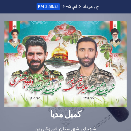
Ski
ج٫ مرداد ۱۶ام, ۱۴۰۵
3:58:25 PM
t
conten
کمیل مدیا
شهدای شهرستان قیروکارزین