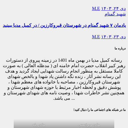
دی ۲۴, ۱۴۰۳
M.E
شهید گمنام
یادمان ۷ شهید گمنام در شهرستان قیروکارزین / در کمیل مدیا ببینید
دی ۲۳, ۱۴۰۳
M.E
درباره ما
رسانه کمیل مدیا در بهمن ماه 1401 در زمینه پیروی از دستورات
رهبر کبیر انقلاب حضرت امام خامنه ای ( مدظله العالی ) به صورت
کاملا مستقل به منظور انجام رسالت شهدایی ایجاد گردید و هدف
این رسانه نشر آثار ، زنده نگه داشتن یاد شهدا و بالخص شهدای
شهرستان قیروکارزین ، مصاحبه با خانواده های معظم شهدا ،
پوشش دقیق و لحظه اخبار مرتبط با حوزه شهدای شهرستان و
همچنین نشر خاطرات شهدا ، وصیت نامه های شهدای شهرستان و
... می باشد.
ما در شبکه های اجتماعی ما را دنبال کنید!
ما در ویراستی
ما در بله