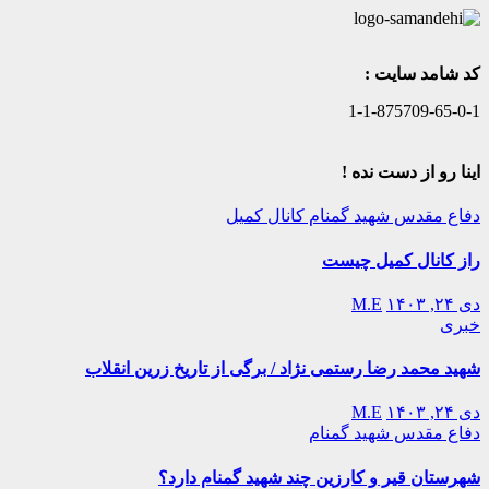
کد شامد سایت :
1-1-875709-65-0-1
اینا رو از دست نده !
دفاع مقدس
شهید گمنام
کانال کمیل
راز کانال کمیل چیست
دی ۲۴, ۱۴۰۳
M.E
خبری
شهید محمد رضا رستمی نژاد / برگی از تاریخ زرین انقلاب
دی ۲۴, ۱۴۰۳
M.E
دفاع مقدس
شهید گمنام
شهرستان قیر و کارزین چند شهید گمنام دارد؟