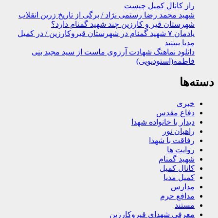
راز کانال کمیل چیست
شهید محمد رضا رستمی نژاد / برگی از تاریخ زرین انقلاب
شهرستان قیر و کارزین چند شهید گمنام دارد؟
یادمان ۷ شهید گمنام در شهرستان قیروکارزین / در کمیل
مدیا ببینید
دانلود نماهنگ شهادت آرزوی ماست از سید مجید بنی
فاطمه(استودیویی)
دسته‌ها
خبری
دفاع مقدس
دیدار با خانواده شهدا
راهیان نور
رفاقت با شهدا
روایت ها
شهید گمنام
کانال کمیل
کمیل مدیا
مدارس
مدافع حرم
مستند
معرفی شهدای قیروکارزین