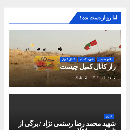
اینا رو از دست نده !
دفاع مقدس
شهید گمنام
کانال کمیل
راز کانال کمیل چیست
دی ۲۴, ۱۴۰۳
M.E
خبری
شهید محمد رضا رستمی نژاد / برگی از