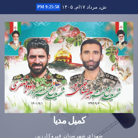
Ski
ش٫ مرداد ۱۷ام, ۱۴۰۵
9:25:59 PM
t
conten
کمیل مدیا
شهدای شهرستان قیروکارزین