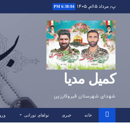
Ski
پ٫ مرداد ۱۵ام, ۱۴۰۵
6:38:05 PM
t
conten
کمیل مدیا
شهدای شهرستان قیروکارزین
خانه
خبری
نواهای نورانی
ورو