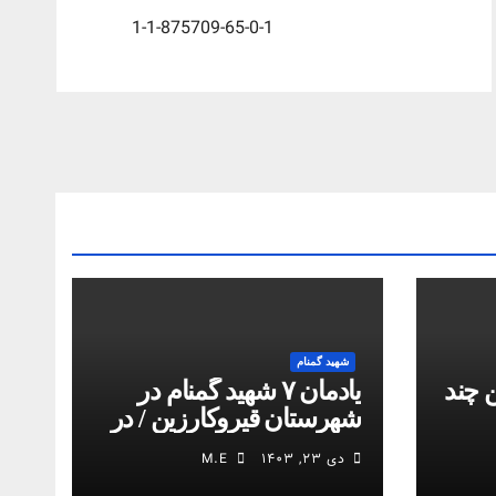
1-1-875709-65-0-1
شهید گمنام
 چند
یادمان ۷ شهید گمنام در
شهرستان قیروکارزین / در
کمیل مدیا ببینید
دی ۲۳, ۱۴۰۳
M.E