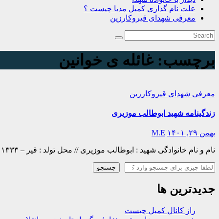
علت نام گذاری کمیل مدیا چیست ؟
معرفی شهدای قیروکارزین
برچسب:
غائله ی خوانین
معرفی شهدای قیروکارزین
زندگینامه شهید ابوطالب موزیری
بهمن ۲۹, ۱۴۰۱
M.E
نام و نام خانوادگی شهید : ابوطالب موزیری // محل تولد : قیر – ۱۳۳۳ عضویت : بسیجی // محل شهادت : خرمشهر – ۱۳۶۱/۰۶/۲۵ زندگینامه : در سپیده دم…
جستجو
جستجو
جدیدترین ها
راز کانال کمیل چیست