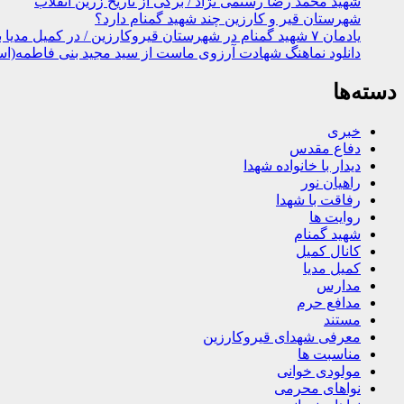
شهید محمد رضا رستمی نژاد / برگی از تاریخ زرین انقلاب
شهرستان قیر و کارزین چند شهید گمنام دارد؟
یادمان ۷ شهید گمنام در شهرستان قیروکارزین / در کمیل مدیا ببینید
دانلود نماهنگ شهادت آرزوی ماست از سید مجید بنی فاطمه(اس
دسته‌ها
خبری
دفاع مقدس
دیدار با خانواده شهدا
راهیان نور
رفاقت با شهدا
روایت ها
شهید گمنام
کانال کمیل
کمیل مدیا
مدارس
مدافع حرم
مستند
معرفی شهدای قیروکارزین
مناسبت ها
مولودی خوانی
نواهای محرمی