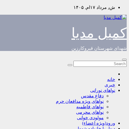
Skip
ش٫ مرداد ۱۷ام, ۱۴۰۵
to
content
کمیل مدیا
شهدای شهرستان قیروکارزین
خانه
خبری
نواهای نورانی
دفاع مقدس
نواهای ویژه مدافعان حرم
نواهای فاطمیه
نواهای محرمی
مولودی خوانی
ورود(ویژه اعضاء)
دیدار با خانواده شهدا