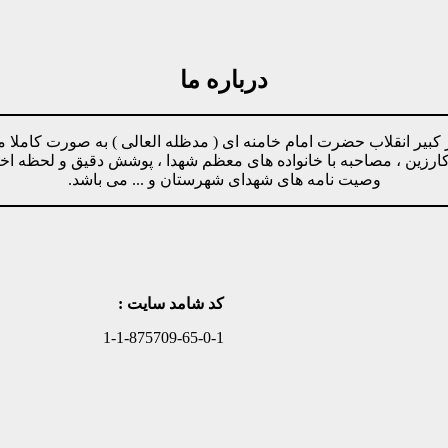
درباره ما
مینه پیروی از دستورات رهبر کبیر انقلاب حضرت امام خامنه ای ( مدظله العالی ) ب
وکارزین ، مصاحبه با خانواده های معظم شهدا ، پوشش دقیق و لحظه ا
وصیت نامه های شهدای شهرستان و ... می باشد.
کد شامد سایت :
1-1-875709-65-0-1