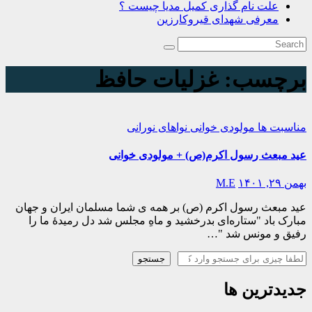
علت نام گذاری کمیل مدیا چیست ؟
معرفی شهدای قیروکارزین
برچسب:
غزلیات حافظ
مناسبت ها
مولودی خوانی
نواهای نورانی
عید مبعث رسول اکرم(ص) + مولودی خوانی
بهمن ۲۹, ۱۴۰۱
M.E
عید مبعث رسول اکرم (ص) بر همه ی شما مسلمان ایران و جهان
مبارک باد "ستاره‌ای بدرخشید و ماهِ مجلس شد دل رمیدهٔ ما را
رفیق و مونس شد "…
جستجو
جستجو
جدیدترین ها