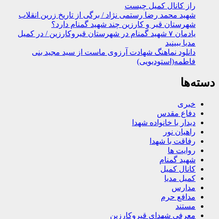
راز کانال کمیل چیست
شهید محمد رضا رستمی نژاد / برگی از تاریخ زرین انقلاب
شهرستان قیر و کارزین چند شهید گمنام دارد؟
یادمان ۷ شهید گمنام در شهرستان قیروکارزین / در کمیل
مدیا ببینید
دانلود نماهنگ شهادت آرزوی ماست از سید مجید بنی
فاطمه(استودیویی)
دسته‌ها
خبری
دفاع مقدس
دیدار با خانواده شهدا
راهیان نور
رفاقت با شهدا
روایت ها
شهید گمنام
کانال کمیل
کمیل مدیا
مدارس
مدافع حرم
مستند
معرفی شهدای قیروکارزین