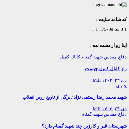
کد شامد سایت :
1-1-875709-65-0-1
اینا رو از دست نده !
دفاع مقدس
شهید گمنام
کانال کمیل
راز کانال کمیل چیست
دی ۲۴, ۱۴۰۳
M.E
خبری
شهید محمد رضا رستمی نژاد / برگی از تاریخ زرین انقلاب
دی ۲۴, ۱۴۰۳
M.E
دفاع مقدس
شهید گمنام
شهرستان قیر و کارزین چند شهید گمنام دارد؟