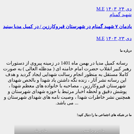
دی ۲۴, ۱۴۰۳
M.E
شهید گمنام
یادمان ۷ شهید گمنام در شهرستان قیروکارزین / در کمیل مدیا ببینید
دی ۲۳, ۱۴۰۳
M.E
درباره ما
رسانه کمیل مدیا در بهمن ماه 1401 در زمینه پیروی از دستورات
رهبر کبیر انقلاب حضرت امام خامنه ای ( مدظله العالی ) به صورت
کاملا مستقل به منظور انجام رسالت شهدایی ایجاد گردید و هدف
این رسانه نشر آثار ، زنده نگه داشتن یاد شهدا و بالخص شهدای
شهرستان قیروکارزین ، مصاحبه با خانواده های معظم شهدا ،
پوشش دقیق و لحظه اخبار مرتبط با حوزه شهدای شهرستان و
همچنین نشر خاطرات شهدا ، وصیت نامه های شهدای شهرستان و
... می باشد.
ما در شبکه های اجتماعی ما را دنبال کنید!
ما در ویراستی
ما در بله