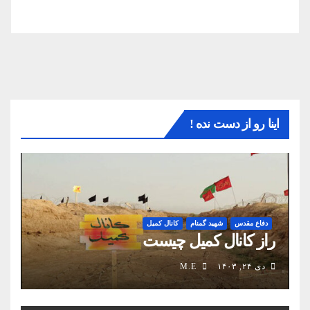
اینا رو از دست نده !
دفاع مقدس
شهید گمنام
کانال کمیل
راز کانال کمیل چیست
دی ۲۴, ۱۴۰۳
M.E