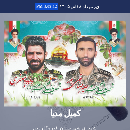
Ski
ی٫ مرداد ۱۸ام, ۱۴۰۵
3:09:12 PM
t
conten
کمیل مدیا
شهدای شهرستان قیروکارزین