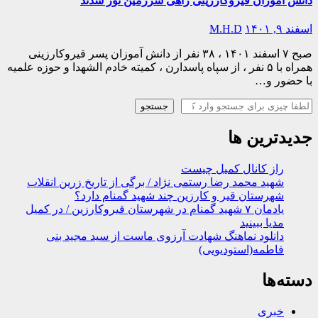
دانش آموزان قیروکارزینی راهی سرزمین نور شدند
اسفند ۹, ۱۴۰۱
M.H.D
صبح ۷ اسفند ۱۴۰۱ ، ۳۸ نفر از دانش آموزان پسر قیروکارزینی
همراه با ۵ نفر ، از سپاه پاسدارن ، کمیته خادم الشهدا و حوزه علمیه
با حضور و…
جستجو
جستجو
جدیدترین ها
راز کانال کمیل چیست
شهید محمد رضا رستمی نژاد / برگی از تاریخ زرین انقلاب
شهرستان قیر و کارزین چند شهید گمنام دارد؟
یادمان ۷ شهید گمنام در شهرستان قیروکارزین / در کمیل
مدیا ببینید
دانلود نماهنگ شهادت آرزوی ماست از سید مجید بنی
فاطمه(استودیویی)
دسته‌ها
خبری