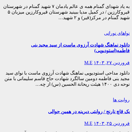
به یاد شهدای گمنام همه ی عالم یادمان ۷ شهید گمنام در شهرستان
قیروکارزین / در کمیل مدیا ببینید شهرستان قیروکارزین میزبان ۵
شهید گمنام در مرکز(قیر) و ۲ شهید…
نواهای نورانی
دانلود نماهنگ شهادت آرزوی ماست از سید مجید بنی
فاطمه(استودیویی)
فروردین ۲۷, ۱۴۰۳
M.E
دانلود مداحی استودیویی نماهنگ شهادت آرزوی ماست با نوای سید
مجید بنی فاطمه دومین سالگرد شهادت حاج قاسم سلیمانی با متن
نوحه دی ۱۴۰۰ هیئت ریحانة الحسین (س) از چه…
روایت ها
یک قاچ نارنج / روایتی دیرینه در همین حوالی
فروردین ۲۵, ۱۴۰۳
M.E