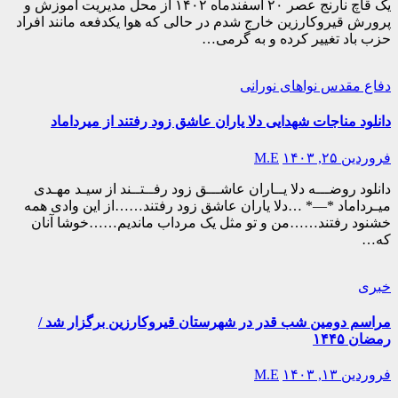
یک قاچ نارنج عصر ۲۰ اسفندماه ۱۴۰۲ از محل مدیریت آموزش و
پرورش قیروکارزین خارج شدم در حالی که هوا یکدفعه مانند افراد
حزب باد تغییر کرده و به گرمی…
دفاع مقدس
نواهای نورانی
دانلود مناجات شهدایی دلا یاران عاشق زود رفتند از میرداماد
فروردین ۲۵, ۱۴۰۳
M.E
دانلود روضـــه دلا یــاران عاشـــق زود رفــتــند از سیـد مهـدی
میـرداماد *—* …دلا یاران عاشق زود رفتند……از این وادی همه
خشنود رفتند……من و تو مثل یک مرداب ماندیم……خوشا آنان
که…
خبری
مراسم دومین شب قدر در شهرستان قیروکارزین برگزار شد /
رمضان ۱۴۴۵
فروردین ۱۳, ۱۴۰۳
M.E