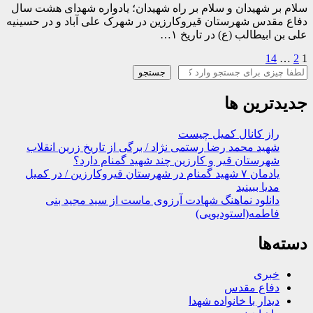
سلام بر شهیدان و سلام بر راه شهیدان؛ یادواره شهدای هشت سال
دفاع مقدس شهرستان قیروکارزین در شهرک علی آباد و در حسینیه
علی بن ابیطالب (ع) در تاریخ ۱…
1
2
…
14
صفحه‌بندی
جستجو
جستجو
نوشته‌ها
جدیدترین ها
راز کانال کمیل چیست
شهید محمد رضا رستمی نژاد / برگی از تاریخ زرین انقلاب
شهرستان قیر و کارزین چند شهید گمنام دارد؟
یادمان ۷ شهید گمنام در شهرستان قیروکارزین / در کمیل
مدیا ببینید
دانلود نماهنگ شهادت آرزوی ماست از سید مجید بنی
فاطمه(استودیویی)
دسته‌ها
خبری
دفاع مقدس
دیدار با خانواده شهدا