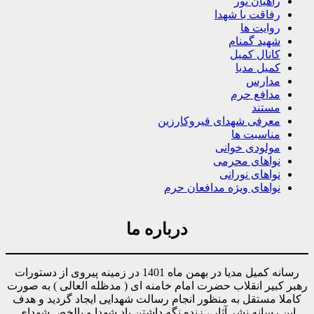
راهیان نور
رفاقت با شهدا
روایت ها
شهید گمنام
کانال کمیل
کمیل مدیا
مدارس
مدافع حرم
مستند
معرفی شهدای قیروکارزین
مناسبت ها
مولودی خوانی
نواهای محرمی
نواهای نورانی
نواهای ویژه مدافعان حرم
درباره ما
رسانه کمیل مدیا در بهمن ماه 1401 در زمینه پیروی از دستورات
رهبر کبیر انقلاب حضرت امام خامنه ای ( مدظله العالی ) به صورت
کاملا مستقل به منظور انجام رسالت شهدایی ایجاد گردید و هدف
این رسانه نشر آثار ، زنده نگه داشتن یاد شهدا و بالخص شهدای