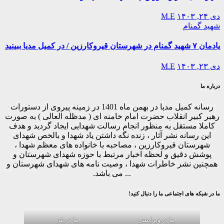
دی ۲۴, ۱۴۰۳
M.E
شهید گمنام
یادمان ۷ شهید گمنام در شهرستان قیروکارزین / در کمیل مدیا ببینید
دی ۲۳, ۱۴۰۳
M.E
درباره ما
رسانه کمیل مدیا در بهمن ماه 1401 در زمینه پیروی از دستورات
رهبر کبیر انقلاب حضرت امام خامنه ای ( مدظله العالی ) به صورت
کاملا مستقل به منظور انجام رسالت شهدایی ایجاد گردید و هدف
این رسانه نشر آثار ، زنده نگه داشتن یاد شهدا و بالخص شهدای
شهرستان قیروکارزین ، مصاحبه با خانواده های معظم شهدا ،
پوشش دقیق و لحظه اخبار مرتبط با حوزه شهدای شهرستان و
همچنین نشر خاطرات شهدا ، وصیت نامه های شهدای شهرستان و
... می باشد.
ما در شبکه های اجتماعی ما را دنبال کنید!
ما در ویراستی
ما در بله