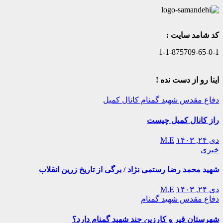
کد شامد سایت :
1-1-875709-65-0-1
اینا رو از دست نده !
دفاع مقدس
شهید گمنام
کانال کمیل
راز کانال کمیل چیست
دی ۲۴, ۱۴۰۳
M.E
خبری
شهید محمد رضا رستمی نژاد / برگی از تاریخ زرین انقلاب
دی ۲۴, ۱۴۰۳
M.E
دفاع مقدس
شهید گمنام
شهرستان قیر و کارزین چند شهید گمنام دارد؟