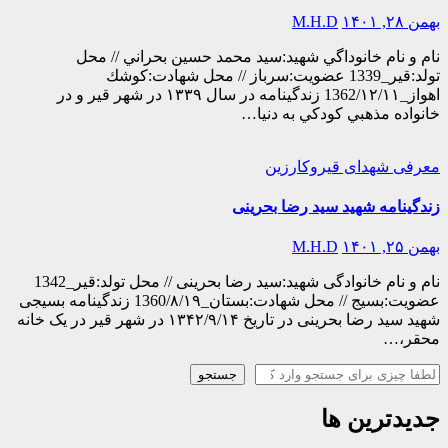
بهمن ۲۸, ۱۴۰۱
M.H.D
نام و نام خانوداگي شهيد:سيد محمد حسين بحراني // محل
تولد:قير_1339 عضويت:سرباز // محل شهادت:كوشك
اهواز_1362/۱۲/۱۱ زندگینامه در سال ۱۳۳۹ در شهر قير و در
خانواده مذهبي كودكي به دنيا…
معرفی شهدای قیروکارزین
زندگینامه شهید سید رضا بحرینی
بهمن ۲۵, ۱۴۰۱
M.H.D
نام و نام خانوادگی شهید:سید رضا بحرینی // محل تولد:قیر_1342
عضویت:بسیج // محل شهادت:بستان_1360/۸/۱۹ زندگینامه بسیجی
شهید سید رضا بحرینی در تاریخ ۱۳۴۲/۹/۱۴ در شهر قیر در یک خانه
محقر،…
جستجو
جستجو
جدیدترین ها