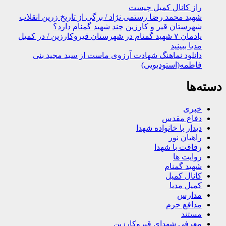
راز کانال کمیل چیست
شهید محمد رضا رستمی نژاد / برگی از تاریخ زرین انقلاب
شهرستان قیر و کارزین چند شهید گمنام دارد؟
یادمان ۷ شهید گمنام در شهرستان قیروکارزین / در کمیل
مدیا ببینید
دانلود نماهنگ شهادت آرزوی ماست از سید مجید بنی
فاطمه(استودیویی)
دسته‌ها
خبری
دفاع مقدس
دیدار با خانواده شهدا
راهیان نور
رفاقت با شهدا
روایت ها
شهید گمنام
کانال کمیل
کمیل مدیا
مدارس
مدافع حرم
مستند
معرفی شهدای قیروکارزین