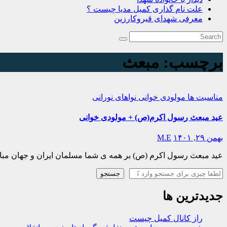
علت نام گذاری کمیل مدیا چیست ؟
معرفی شهدای قیروکارزین
برچسب:
مبعث
مناسبت ها
مولودی خوانی
نواهای نورانی
عید مبعث رسول اکرم(ص) + مولودی خوانی
بهمن ۲۹, ۱۴۰۱
M.E
عید مبعث رسول اکرم (ص) بر همه ی شما مسلمان ایران و جهان مبار
جستجو
جستجو
جدیدترین ها
راز کانال کمیل چیست