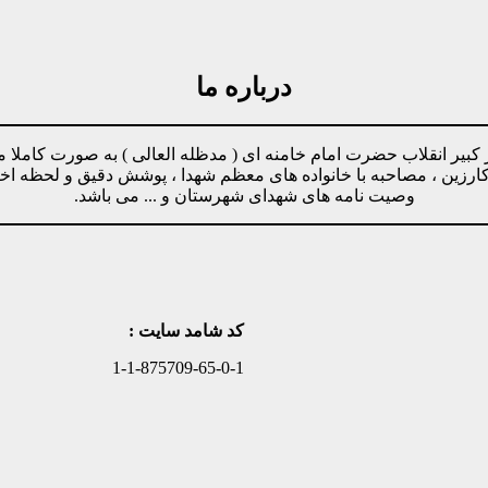
درباره ما
مینه پیروی از دستورات رهبر کبیر انقلاب حضرت امام خامنه ای ( مدظله العالی ) ب
وکارزین ، مصاحبه با خانواده های معظم شهدا ، پوشش دقیق و لحظه ا
وصیت نامه های شهدای شهرستان و ... می باشد.
کد شامد سایت :
1-1-875709-65-0-1