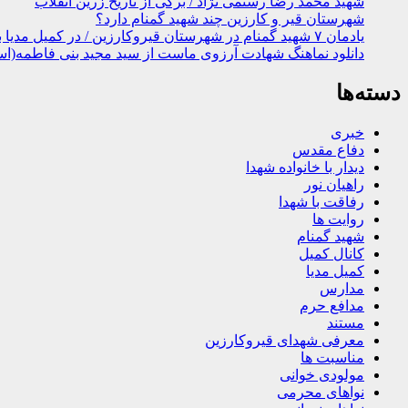
شهید محمد رضا رستمی نژاد / برگی از تاریخ زرین انقلاب
شهرستان قیر و کارزین چند شهید گمنام دارد؟
یادمان ۷ شهید گمنام در شهرستان قیروکارزین / در کمیل مدیا ببینید
دانلود نماهنگ شهادت آرزوی ماست از سید مجید بنی فاطمه(اس
دسته‌ها
خبری
دفاع مقدس
دیدار با خانواده شهدا
راهیان نور
رفاقت با شهدا
روایت ها
شهید گمنام
کانال کمیل
کمیل مدیا
مدارس
مدافع حرم
مستند
معرفی شهدای قیروکارزین
مناسبت ها
مولودی خوانی
نواهای محرمی