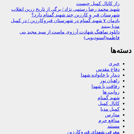
راز کانال کمیل چیست
شهید محمد رضا رستمی نژاد / برگی از تاریخ زرین انقلاب
شهرستان قیر و کارزین چند شهید گمنام دارد؟
یادمان ۷ شهید گمنام در شهرستان قیروکارزین / در کمیل
مدیا ببینید
دانلود نماهنگ شهادت آرزوی ماست از سید مجید بنی
فاطمه(استودیویی)
دسته‌ها
خبری
دفاع مقدس
دیدار با خانواده شهدا
راهیان نور
رفاقت با شهدا
روایت ها
شهید گمنام
کانال کمیل
کمیل مدیا
مدارس
مدافع حرم
مستند
معرفی شهدای قیروکارزین