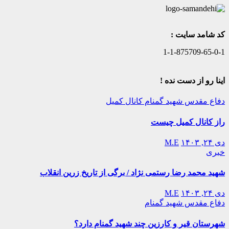
کد شامد سایت :
1-1-875709-65-0-1
اینا رو از دست نده !
دفاع مقدس
شهید گمنام
کانال کمیل
راز کانال کمیل چیست
دی ۲۴, ۱۴۰۳
M.E
خبری
شهید محمد رضا رستمی نژاد / برگی از تاریخ زرین انقلاب
دی ۲۴, ۱۴۰۳
M.E
دفاع مقدس
شهید گمنام
شهرستان قیر و کارزین چند شهید گمنام دارد؟