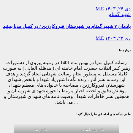
دی ۲۴, ۱۴۰۳
M.E
شهید گمنام
یادمان ۷ شهید گمنام در شهرستان قیروکارزین / در کمیل مدیا ببینید
دی ۲۳, ۱۴۰۳
M.E
درباره ما
رسانه کمیل مدیا در بهمن ماه 1401 در زمینه پیروی از دستورات
رهبر کبیر انقلاب حضرت امام خامنه ای ( مدظله العالی ) به صورت
کاملا مستقل به منظور انجام رسالت شهدایی ایجاد گردید و هدف
این رسانه نشر آثار ، زنده نگه داشتن یاد شهدا و بالخص شهدای
شهرستان قیروکارزین ، مصاحبه با خانواده های معظم شهدا ،
پوشش دقیق و لحظه اخبار مرتبط با حوزه شهدای شهرستان و
همچنین نشر خاطرات شهدا ، وصیت نامه های شهدای شهرستان و
... می باشد.
ما در شبکه های اجتماعی ما را دنبال کنید!
ما در ویراستی
ما در بله