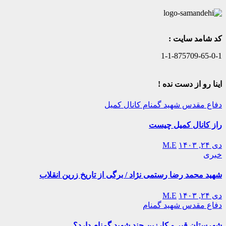
کد شامد سایت :
1-1-875709-65-0-1
اینا رو از دست نده !
دفاع مقدس
شهید گمنام
کانال کمیل
راز کانال کمیل چیست
دی ۲۴, ۱۴۰۳
M.E
خبری
شهید محمد رضا رستمی نژاد / برگی از تاریخ زرین انقلاب
دی ۲۴, ۱۴۰۳
M.E
دفاع مقدس
شهید گمنام
شهرستان قیر و کارزین چند شهید گمنام دارد؟