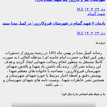
دی ۲۴, ۱۴۰۳
M.E
شهید گمنام
یادمان ۷ شهید گمنام در شهرستان قیروکارزین / در کمیل مدیا ببینید
دی ۲۳, ۱۴۰۳
M.E
درباره ما
رسانه کمیل مدیا در بهمن ماه 1401 در زمینه پیروی از دستورات
رهبر کبیر انقلاب حضرت امام خامنه ای ( مدظله العالی ) به صورت
کاملا مستقل به منظور انجام رسالت شهدایی ایجاد گردید و هدف
این رسانه نشر آثار ، زنده نگه داشتن یاد شهدا و بالخص شهدای
شهرستان قیروکارزین ، مصاحبه با خانواده های معظم شهدا ،
پوشش دقیق و لحظه اخبار مرتبط با حوزه شهدای شهرستان و
همچنین نشر خاطرات شهدا ، وصیت نامه های شهدای شهرستان و
... می باشد.
ما در شبکه های اجتماعی ما را دنبال کنید!
ما در ویراستی
ما در بله