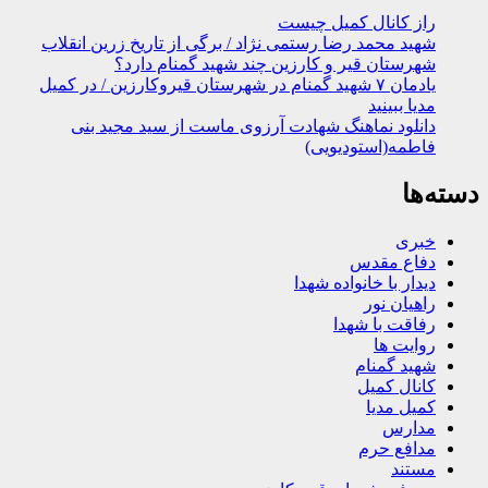
راز کانال کمیل چیست
شهید محمد رضا رستمی نژاد / برگی از تاریخ زرین انقلاب
شهرستان قیر و کارزین چند شهید گمنام دارد؟
یادمان ۷ شهید گمنام در شهرستان قیروکارزین / در کمیل
مدیا ببینید
دانلود نماهنگ شهادت آرزوی ماست از سید مجید بنی
فاطمه(استودیویی)
دسته‌ها
خبری
دفاع مقدس
دیدار با خانواده شهدا
راهیان نور
رفاقت با شهدا
روایت ها
شهید گمنام
کانال کمیل
کمیل مدیا
مدارس
مدافع حرم
مستند