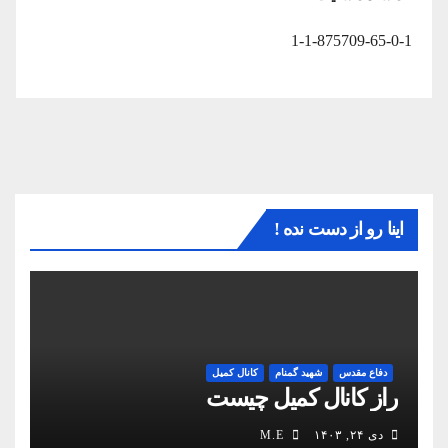
1-1-875709-65-0-1
اینا رو از دست نده !
دفاع مقدس
شهید گمنام
کانال کمیل
راز کانال کمیل چیست
دی ۲۴, ۱۴۰۳
M.E