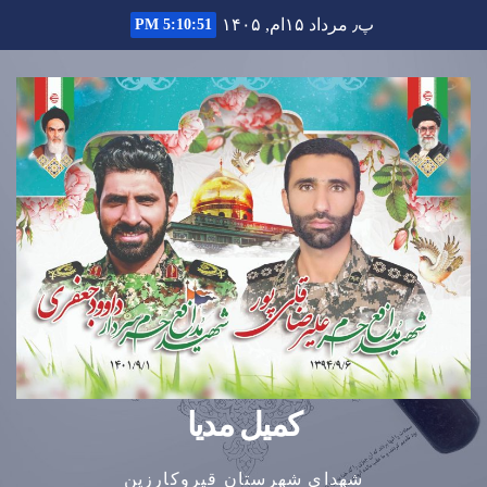
Ski
پ٫ مرداد ۱۵ام, ۱۴۰۵
5:10:52 PM
t
conten
کمیل مدیا
شهدای شهرستان قیروکارزین