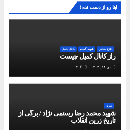
اینا رو از دست نده !
دفاع مقدس
شهید گمنام
کانال کمیل
راز کانال کمیل چیست
دی ۲۴, ۱۴۰۳
M.E
خبری
شهید محمد رضا رستمی نژاد / برگی از
تاریخ زرین انقلاب