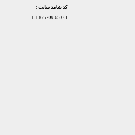
کد شامد سایت :
1-1-875709-65-0-1