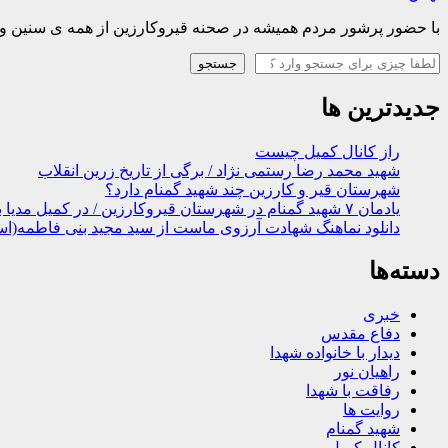
با حضور پرشور مردم همیشه در صحنه قیروکارزین از همه ی سنین و اقشار ، از پیر گرفته تا 
جستجو
جستجو
جدیدترین ها
راز کانال کمیل چیست
شهید محمد رضا رستمی نژاد / برگی از تاریخ زرین انقلاب
شهرستان قیر و کارزین چند شهید گمنام دارد؟
یادمان ۷ شهید گمنام در شهرستان قیروکارزین / در کمیل مدیا ببینید
دانلود نماهنگ شهادت آرزوی ماست از سید مجید بنی فاطمه(اس
دسته‌ها
خبری
دفاع مقدس
دیدار با خانواده شهدا
راهیان نور
رفاقت با شهدا
روایت ها
شهید گمنام
کانال کمیل