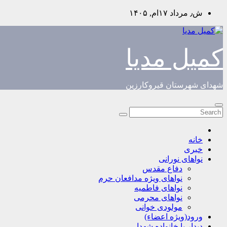
Skip
ش٫ مرداد ۱۷ام, ۱۴۰۵
to
content
کمیل مدیا
شهدای شهرستان قیروکارزین
خانه
خبری
نواهای نورانی
دفاع مقدس
نواهای ویژه مدافعان حرم
نواهای فاطمیه
نواهای محرمی
مولودی خوانی
ورود(ویژه اعضاء)
دیدار با خانواده شهدا