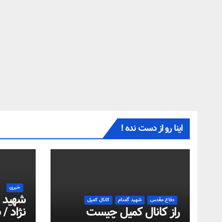
اینا رو از دست نده !
خبری
شهید 
دفاع مقدس
شهید گمنام
کانال کمیل
راز کانال کمیل چیست
نژاد / 