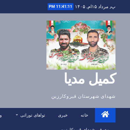
Ski
11:41:12 PM
پ٫ مرداد ۱۵ام, ۱۴۰۵
t
conten
کمیل مدیا
شهدای شهرستان قیروکارزین
خانه
خبری
نواهای نورانی
و
معرفی شهدای قیروکارزین