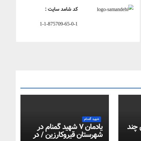
کد شامد سایت :
1-1-875709-65-0-1
شهید گمنام
 چند
یادمان ۷ شهید گمنام در
شهرستان قیروکارزین / در