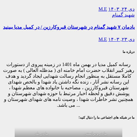
دی ۲۴, ۱۴۰۳
M.E
شهید گمنام
یادمان ۷ شهید گمنام در شهرستان قیروکارزین / در کمیل مدیا ببینید
دی ۲۳, ۱۴۰۳
M.E
درباره ما
رسانه کمیل مدیا در بهمن ماه 1401 در زمینه پیروی از دستورات
رهبر کبیر انقلاب حضرت امام خامنه ای ( مدظله العالی ) به صورت
کاملا مستقل به منظور انجام رسالت شهدایی ایجاد گردید و هدف
این رسانه نشر آثار ، زنده نگه داشتن یاد شهدا و بالخص شهدای
شهرستان قیروکارزین ، مصاحبه با خانواده های معظم شهدا ،
پوشش دقیق و لحظه اخبار مرتبط با حوزه شهدای شهرستان و
همچنین نشر خاطرات شهدا ، وصیت نامه های شهدای شهرستان و
... می باشد.
ما در شبکه های اجتماعی ما را دنبال کنید!
ما در ویراستی
ما در بله