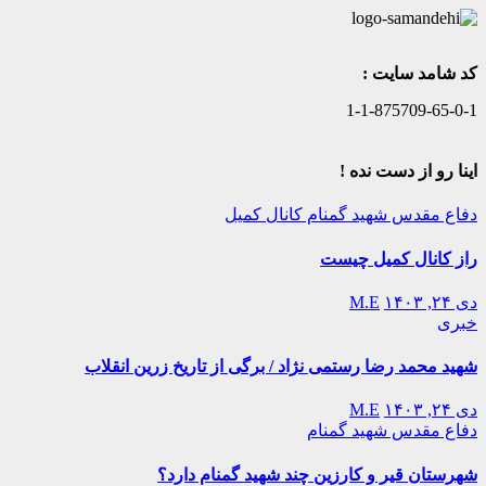
کد شامد سایت :
1-1-875709-65-0-1
اینا رو از دست نده !
دفاع مقدس
شهید گمنام
کانال کمیل
راز کانال کمیل چیست
دی ۲۴, ۱۴۰۳
M.E
خبری
شهید محمد رضا رستمی نژاد / برگی از تاریخ زرین انقلاب
دی ۲۴, ۱۴۰۳
M.E
دفاع مقدس
شهید گمنام
شهرستان قیر و کارزین چند شهید گمنام دارد؟