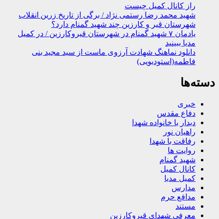
راز کانال کمیل چیست
شهید محمد رضا رستمی نژاد / برگی از تاریخ زرین انقلاب
شهرستان قیر و کارزین چند شهید گمنام دارد؟
یادمان ۷ شهید گمنام در شهرستان قیروکارزین / در کمیل
مدیا ببینید
دانلود نماهنگ شهادت آرزوی ماست از سید مجید بنی
فاطمه(استودیویی)
دسته‌ها
خبری
دفاع مقدس
دیدار با خانواده شهدا
راهیان نور
رفاقت با شهدا
روایت ها
شهید گمنام
کانال کمیل
کمیل مدیا
مدارس
مدافع حرم
مستند
معرفی شهدای قیروکارزین