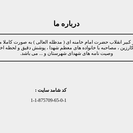
درباره ما
مینه پیروی از دستورات رهبر کبیر انقلاب حضرت امام خامنه ای ( مدظله العالی ) ب
وکارزین ، مصاحبه با خانواده های معظم شهدا ، پوشش دقیق و لحظه ا
وصیت نامه های شهدای شهرستان و ... می باشد.
کد شامد سایت :
1-1-875709-65-0-1