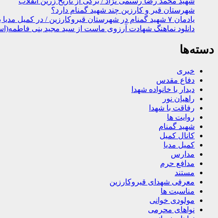
شهید محمد رضا رستمی نژاد / برگی از تاریخ زرین انقلاب
شهرستان قیر و کارزین چند شهید گمنام دارد؟
یادمان ۷ شهید گمنام در شهرستان قیروکارزین / در کمیل مدیا ببینید
دانلود نماهنگ شهادت آرزوی ماست از سید مجید بنی فاطمه(اس
دسته‌ها
خبری
دفاع مقدس
دیدار با خانواده شهدا
راهیان نور
رفاقت با شهدا
روایت ها
شهید گمنام
کانال کمیل
کمیل مدیا
مدارس
مدافع حرم
مستند
معرفی شهدای قیروکارزین
مناسبت ها
مولودی خوانی
نواهای محرمی