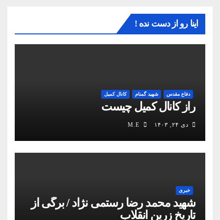
اینا رو از دست نده !
دفاع مقدس
شهید گمنام
کانال کمیل
راز کانال کمیل چیست
دی ۲۴, ۱۴۰۳
M.E
خبری
شهید محمد رضا رستمی نژاد / برگی از
تاریخ زرین انقلاب