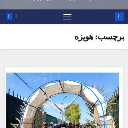
برچسب:
هویزه