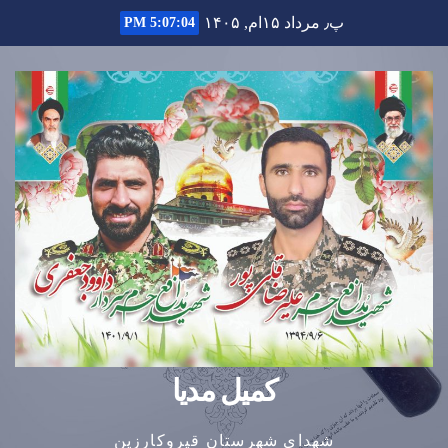
Ski
پ٫ مرداد ۱۵ام, ۱۴۰۵
5:07:04 PM
t
conten
کمیل مدیا
شهدای شهرستان قیروکارزین