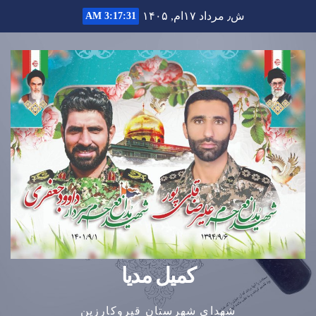
Ski
ش٫ مرداد ۱۷ام, ۱۴۰۵
3:17:31 AM
t
conten
کمیل مدیا
شهدای شهرستان قیروکارزین