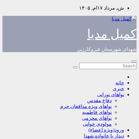
Skip
ش٫ مرداد ۱۷ام, ۱۴۰۵
to
content
کمیل مدیا
شهدای شهرستان قیروکارزین
خانه
خبری
نواهای نورانی
دفاع مقدس
نواهای ویژه مدافعان حرم
نواهای فاطمیه
نواهای محرمی
مولودی خوانی
ورود(ویژه اعضاء)
دیدار با خانواده شهدا