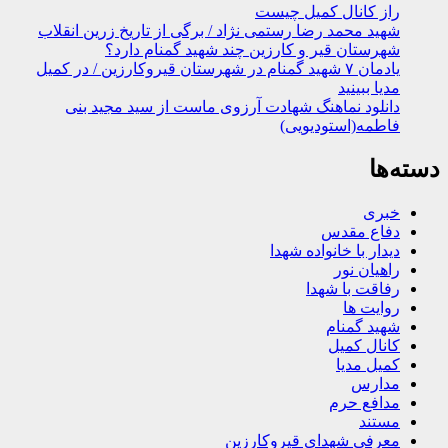
راز کانال کمیل چیست
شهید محمد رضا رستمی نژاد / برگی از تاریخ زرین انقلاب
شهرستان قیر و کارزین چند شهید گمنام دارد؟
یادمان ۷ شهید گمنام در شهرستان قیروکارزین / در کمیل
مدیا ببینید
دانلود نماهنگ شهادت آرزوی ماست از سید مجید بنی
فاطمه(استودیویی)
دسته‌ها
خبری
دفاع مقدس
دیدار با خانواده شهدا
راهیان نور
رفاقت با شهدا
روایت ها
شهید گمنام
کانال کمیل
کمیل مدیا
مدارس
مدافع حرم
مستند
معرفی شهدای قیروکارزین