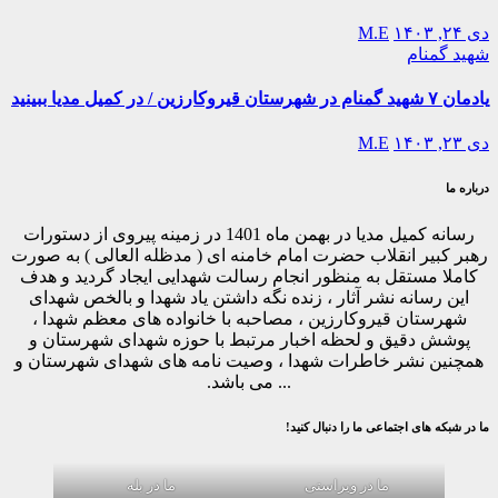
دی ۲۴, ۱۴۰۳
M.E
شهید گمنام
یادمان ۷ شهید گمنام در شهرستان قیروکارزین / در کمیل مدیا ببینید
دی ۲۳, ۱۴۰۳
M.E
درباره ما
رسانه کمیل مدیا در بهمن ماه 1401 در زمینه پیروی از دستورات
رهبر کبیر انقلاب حضرت امام خامنه ای ( مدظله العالی ) به صورت
کاملا مستقل به منظور انجام رسالت شهدایی ایجاد گردید و هدف
این رسانه نشر آثار ، زنده نگه داشتن یاد شهدا و بالخص شهدای
شهرستان قیروکارزین ، مصاحبه با خانواده های معظم شهدا ،
پوشش دقیق و لحظه اخبار مرتبط با حوزه شهدای شهرستان و
همچنین نشر خاطرات شهدا ، وصیت نامه های شهدای شهرستان و
... می باشد.
ما در شبکه های اجتماعی ما را دنبال کنید!
ما در ویراستی
ما در بله