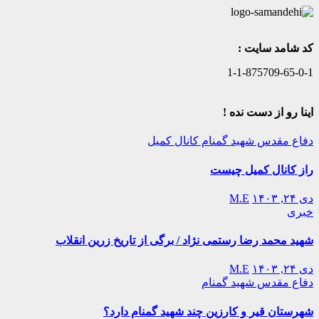
کد شامد سایت :
1-1-875709-65-0-1
اینا رو از دست نده !
دفاع مقدس
شهید گمنام
کانال کمیل
راز کانال کمیل چیست
دی ۲۴, ۱۴۰۳
M.E
خبری
شهید محمد رضا رستمی نژاد / برگی از تاریخ زرین انقلاب
دی ۲۴, ۱۴۰۳
M.E
دفاع مقدس
شهید گمنام
شهرستان قیر و کارزین چند شهید گمنام دارد؟