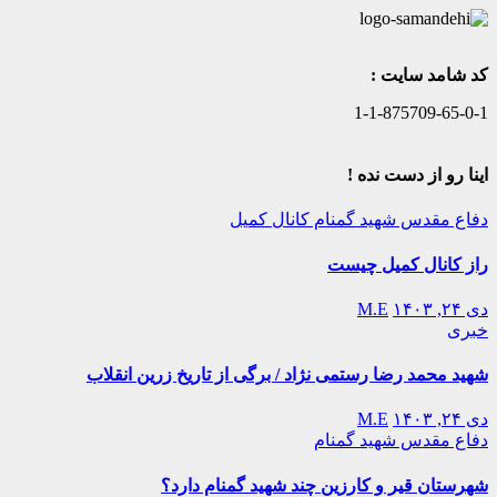
کد شامد سایت :
1-1-875709-65-0-1
اینا رو از دست نده !
دفاع مقدس
شهید گمنام
کانال کمیل
راز کانال کمیل چیست
دی ۲۴, ۱۴۰۳
M.E
خبری
شهید محمد رضا رستمی نژاد / برگی از تاریخ زرین انقلاب
دی ۲۴, ۱۴۰۳
M.E
دفاع مقدس
شهید گمنام
شهرستان قیر و کارزین چند شهید گمنام دارد؟