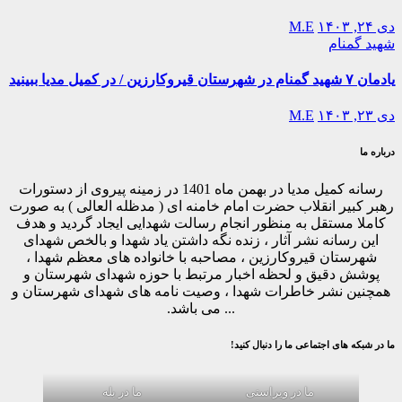
دی ۲۴, ۱۴۰۳
M.E
شهید گمنام
یادمان ۷ شهید گمنام در شهرستان قیروکارزین / در کمیل مدیا ببینید
دی ۲۳, ۱۴۰۳
M.E
درباره ما
رسانه کمیل مدیا در بهمن ماه 1401 در زمینه پیروی از دستورات
رهبر کبیر انقلاب حضرت امام خامنه ای ( مدظله العالی ) به صورت
کاملا مستقل به منظور انجام رسالت شهدایی ایجاد گردید و هدف
این رسانه نشر آثار ، زنده نگه داشتن یاد شهدا و بالخص شهدای
شهرستان قیروکارزین ، مصاحبه با خانواده های معظم شهدا ،
پوشش دقیق و لحظه اخبار مرتبط با حوزه شهدای شهرستان و
همچنین نشر خاطرات شهدا ، وصیت نامه های شهدای شهرستان و
... می باشد.
ما در شبکه های اجتماعی ما را دنبال کنید!
ما در ویراستی
ما در بله