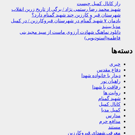
راز کانال کمیل چیست
شهید محمد رضا رستمی نژاد / برگی از تاریخ زرین انقلاب
شهرستان قیر و کارزین چند شهید گمنام دارد؟
یادمان ۷ شهید گمنام در شهرستان قیروکارزین / در کمیل
مدیا ببینید
دانلود نماهنگ شهادت آرزوی ماست از سید مجید بنی
فاطمه(استودیویی)
دسته‌ها
خبری
دفاع مقدس
دیدار با خانواده شهدا
راهیان نور
رفاقت با شهدا
روایت ها
شهید گمنام
کانال کمیل
کمیل مدیا
مدارس
مدافع حرم
مستند
معرفی شهدای قیروکارزین