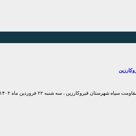
وکارزین
سه شنبه ۲۲ فروردین ماه ۱۴۰۲ مصادف با شب ۲۱ رمضان و دومین شب قدر…