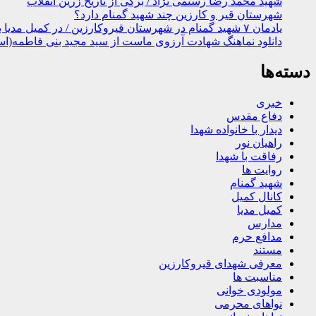
شهید محمد رضا رستمی نژاد / برگی از تاریخ زرین انقلاب
شهرستان قیر و کارزین چند شهید گمنام دارد؟
یادمان ۷ شهید گمنام در شهرستان قیروکارزین / در کمیل مدیا ببینید
دانلود نماهنگ شهادت آرزوی ماست از سید مجید بنی فاطمه(اس
دسته‌ها
خبری
دفاع مقدس
دیدار با خانواده شهدا
راهیان نور
رفاقت با شهدا
روایت ها
شهید گمنام
کانال کمیل
کمیل مدیا
مدارس
مدافع حرم
مستند
معرفی شهدای قیروکارزین
مناسبت ها
مولودی خوانی
نواهای محرمی