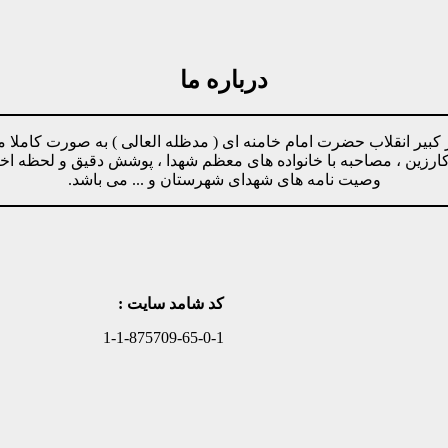
درباره ما
مینه پیروی از دستورات رهبر کبیر انقلاب حضرت امام خامنه ای ( مدظله العالی ) ب
وکارزین ، مصاحبه با خانواده های معظم شهدا ، پوشش دقیق و لحظه ا
وصیت نامه های شهدای شهرستان و ... می باشد.
کد شامد سایت :
1-1-875709-65-0-1