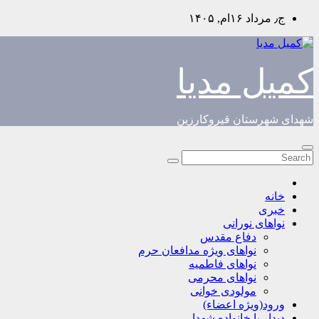
Skip
ج٫ مرداد ۱۶ام, ۱۴۰۵
to
content
کمیل مدیا
شهدای شهرستان قیروکارزین
خانه
خبری
نواهای نورانی
دفاع مقدس
نواهای ویژه مدافعان حرم
نواهای فاطمیه
نواهای محرمی
مولودی خوانی
ورود(ویژه اعضاء)
دیدار با خانواده شهدا