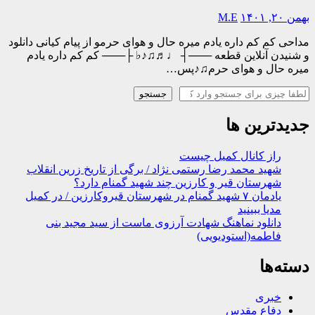
بهمن ۲۰, ۱۴۰۱
M.E
مداحی کم کم داره یادم میره حال و هوای حرمو از پیام کیانی دانلود
و شنیدن آنلاین قطعه ───┤ ♩♬♫♪♭ ├─── کم کم داره یادم
میره حال و هوای حرم♫♪پس…
جستجو
جستجو
جدیدترین ها
راز کانال کمیل چیست
شهید محمد رضا رستمی نژاد / برگی از تاریخ زرین انقلاب
شهرستان قیر و کارزین چند شهید گمنام دارد؟
یادمان ۷ شهید گمنام در شهرستان قیروکارزین / در کمیل
مدیا ببینید
دانلود نماهنگ شهادت آرزوی ماست از سید مجید بنی
فاطمه(استودیویی)
دسته‌ها
خبری
دفاع مقدس