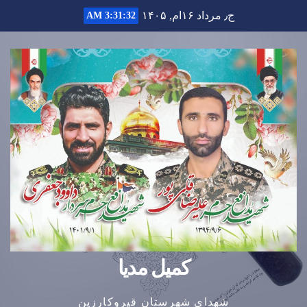
Ski
ج٫ مرداد ۱۶ام, ۱۴۰۵
3:31:32 AM
t
conten
کمیل مدیا
شهدای شهرستان قیروکارزین