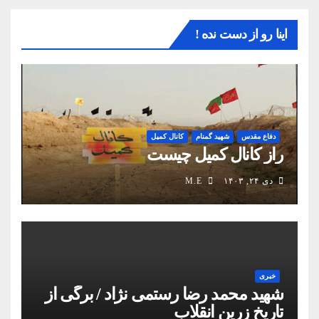
اینا رو از دست نده !
دفاع مقدس
شهید گمنام
کانال کمیل
راز کانال کمیل چیست
دی ۲۴, ۱۴۰۳
M.E
خبری
شهید محمد رضا رستمی نژاد / برگی از
تاریخ زرین انقلاب