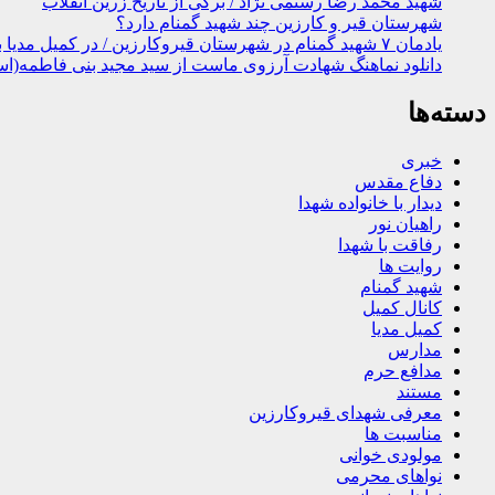
شهید محمد رضا رستمی نژاد / برگی از تاریخ زرین انقلاب
شهرستان قیر و کارزین چند شهید گمنام دارد؟
یادمان ۷ شهید گمنام در شهرستان قیروکارزین / در کمیل مدیا ببینید
دانلود نماهنگ شهادت آرزوی ماست از سید مجید بنی فاطمه(اس
دسته‌ها
خبری
دفاع مقدس
دیدار با خانواده شهدا
راهیان نور
رفاقت با شهدا
روایت ها
شهید گمنام
کانال کمیل
کمیل مدیا
مدارس
مدافع حرم
مستند
معرفی شهدای قیروکارزین
مناسبت ها
مولودی خوانی
نواهای محرمی