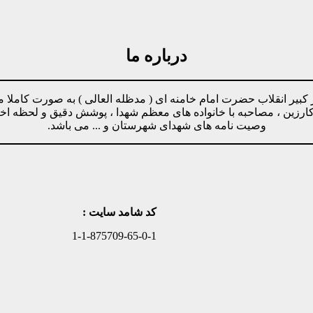
درباره ما
مینه پیروی از دستورات رهبر کبیر انقلاب حضرت امام خامنه ای ( مدظله العالی ) ب
وکارزین ، مصاحبه با خانواده های معظم شهدا ، پوشش دقیق و لحظه ا
وصیت نامه های شهدای شهرستان و ... می باشد.
کد شامد سایت :
1-1-875709-65-0-1