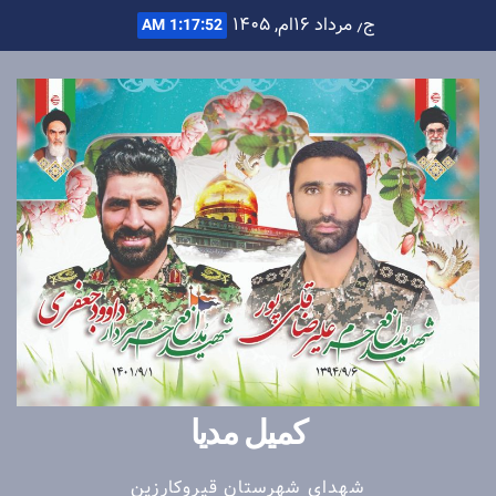
Ski
ج٫ مرداد ۱۶ام, ۱۴۰۵
1:17:53 AM
t
conten
کمیل مدیا
شهدای شهرستان قیروکارزین