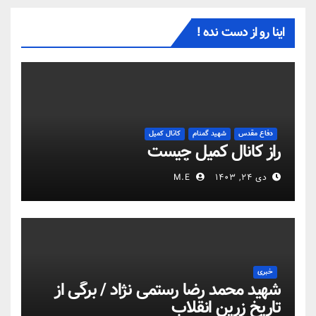
اینا رو از دست نده !
دفاع مقدس
شهید گمنام
کانال کمیل
راز کانال کمیل چیست
دی ۲۴, ۱۴۰۳
M.E
خبری
شهید محمد رضا رستمی نژاد / برگی از
تاریخ زرین انقلاب