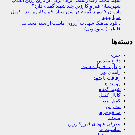
شهید محمد رضا رستمی نژاد / برگی از تاریخ زرین انقلاب
شهرستان قیر و کارزین چند شهید گمنام دارد؟
یادمان ۷ شهید گمنام در شهرستان قیروکارزین / در کمیل
مدیا ببینید
دانلود نماهنگ شهادت آرزوی ماست از سید مجید بنی
فاطمه(استودیویی)
دسته‌ها
خبری
دفاع مقدس
دیدار با خانواده شهدا
راهیان نور
رفاقت با شهدا
روایت ها
شهید گمنام
کانال کمیل
کمیل مدیا
مدارس
مدافع حرم
مستند
معرفی شهدای قیروکارزین
مناسبت ها