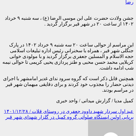
رضا
جشن ولادت حضرت علی ابن موسی الرضا (ع) ، سه شنبه ۹ خرداد
۱۴۰۲ از ساعت ۲۰ در شهر قیر برگزار گردید .
این مراسم از حوالی ساعت ۲۰ سه شنبه ۹ خرداد ۱۴۰۲ در پارک
جنگلی شهر قیر ، همراه با سخنرانی رئیس اداره تبلیغات اسلامی
حجه الاسلام و المسلین جعفری برگزار گردید و با مولودی خوانی
کربلایی محمد حسن محبی و طنز پردازی یحیی کریمی تا حوالی نیمه
شب ادامه داشت.
همچنین قابل ذکر است که گروه سرود ندای غدیر امامشهر با اجرای
دیدنی حضار را مجذوب خود کردند و برای دقایقی میهمان شهر قیر
در مراسم بودند.
کمیل مدیا / گزارش میدانی / واحد خبری
راهبری
عید اول سردار شهید داوود جعفری در روستای قلات / ۱۴۰۱/۱۲/۲۸
برپایی اولین ایستگاه صلواتی گروه کمیل در گلزار شهدای شهر قیر
نوشته