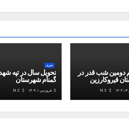
خبری
 دومین شب قدر در
تحویل سال در تپه شهد
ن قیروکارزین
گمنام شهرستان
شد / رمضان ۱۴۴۵
قیروکارزین / ۱۴۰۳ مبارک
۱
M.E
فروردین ۱, ۱۴۰۳
M.E