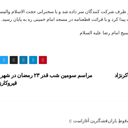
از طرف شرکت کنندگان سر داده شد و با سخنرانی حجت الاسلام والمس
دا کرد و با قرائت قطعنامه در مسجد امام خمینی ره به پایان رسید.
ج امام رضا علیه السلام
رنژاد
مراسم سومین شب قدر ۲۳ رمضان د
قیروکار
س‍‌ق‍‌وطِ ب‍‌اران‌ق‍‌ش‍‌ن‍‌گ‍‌ت‍‌ری‍‌ن آغ‍‌ازاس‍‌ت :)️