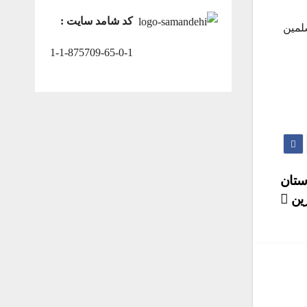
کد شامد سایت :
لمین
1-1-875709-65-0-1
ر شهرستان
زین