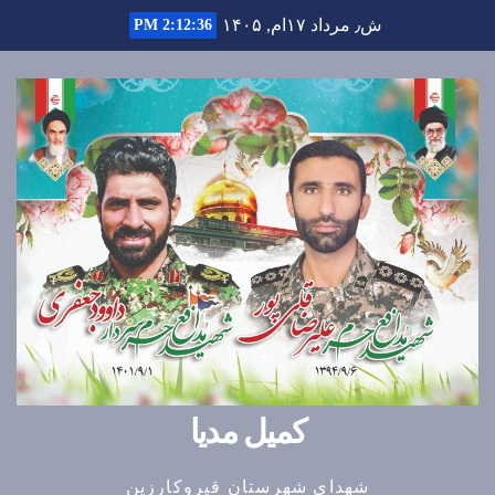
Ski
ش٫ مرداد ۱۷ام, ۱۴۰۵
2:12:37 PM
t
conten
کمیل مدیا
شهدای شهرستان قیروکارزین