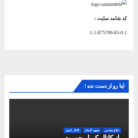
کد شامد سایت :
1-1-875709-65-0-1
اینا رو از دست نده !
دفاع مقدس
شهید گمنام
کانال کمیل
راز کانال کمیل چیست