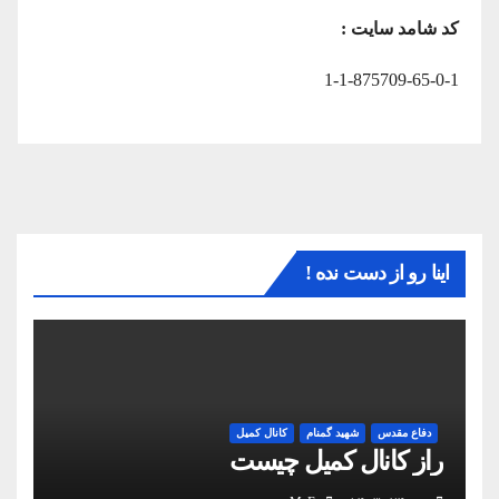
کد شامد سایت :
1-1-875709-65-0-1
اینا رو از دست نده !
دفاع مقدس
شهید گمنام
کانال کمیل
راز کانال کمیل چیست