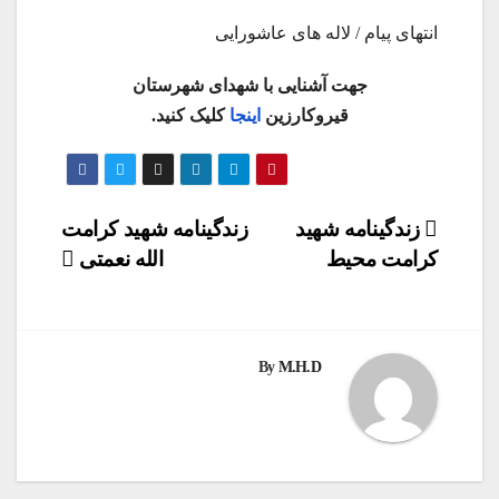
انتهای پیام / لاله های عاشورایی
جهت آشنایی با شهدای شهرستان
قیروکارزین
اینجا
کلیک کنید.
راهبری
زندگينامه شهيد
زندگینامه شهید کرامت
كرامت محيط
الله نعمتی
نوشته
By
M.H.D