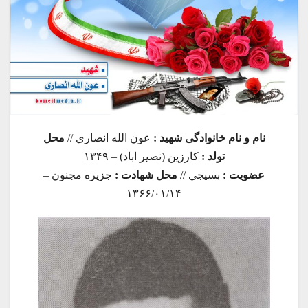
نام و نام خانوادگی شهید :
عون الله انصاري //
محل
تولد :
كارزين
(نصير اباد) – ۱۳۴۹
عضویت :
بسيجي //
محل شهادت :
جزيره مجنون –
۱۳۶۶/۰۱/۱۴