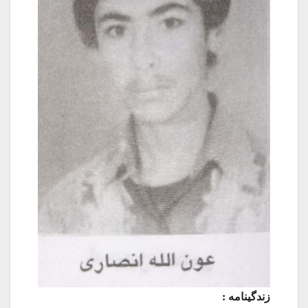
زندگينامه :