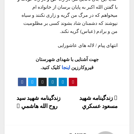
با گفتن الله اکبر به پایان برسان از خانواده ام
میخواهم که در مرگ من گریه و زاری نکنند و سیاه
نپوشند که دشمنان شاد بشوند کسی بر مظلومیت
من و برادم (عباس) گریه نکند.
انتهای پیام / لاله های عاشورایی
جهت آشنایی با شهدای شهرستان
قیروکارزین
اینجا
کلیک کنید.
راهبری
زندگينامه شهيد
زندگينامه شهيد سيد
مسعود عسكري
روح الله هاشمي
نوشته