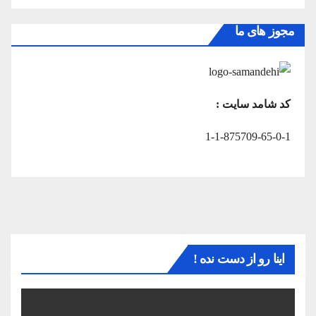
مجوز های ما
کد شامد سایت :
1-1-875709-65-0-1
اینا رو از دست نده !