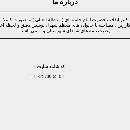
درباره ما
مینه پیروی از دستورات رهبر کبیر انقلاب حضرت امام خامنه ای ( مدظله العالی ) ب
وکارزین ، مصاحبه با خانواده های معظم شهدا ، پوشش دقیق و لحظه ا
وصیت نامه های شهدای شهرستان و ... می باشد.
کد شامد سایت :
1-1-875709-65-0-1