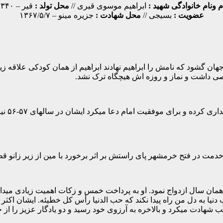
م ونام خانوادگی شهید :
ابراهیم موسوی قیری //
محل تولد :
قیر – ۱۳۴۰
عضویت :
بسیجی //
محل شهادت :
جزیره مینو – ۱۳۶۷/۵/۷
دکی دیده به جهان گشود که نامش را ابراهیم نهادند ابراهیم از همان کودکی ع
صی داشت و نماز و روزه اش هیچگاه ترک نشد.
ابراهیم
شد و در همان سال ازدواج نمود. او به پرداخت خمس و زکات اهمیت زیادی می
 دنیا به دل من راه پیدا نکند که حب الدنيا رأس كل خطيئه. ایشان اکث
 شهادت میکرد و بالاخره به آرزوی خود رسید و دو یادگار عزیز را از 