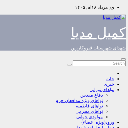
Skip
ی٫ مرداد ۱۸ام, ۱۴۰۵
to
content
کمیل مدیا
شهدای شهرستان قیروکارزین
خانه
خبری
نواهای نورانی
دفاع مقدس
نواهای ویژه مدافعان حرم
نواهای فاطمیه
نواهای محرمی
مولودی خوانی
ورود(ویژه اعضاء)
دیدار با خانواده شهدا