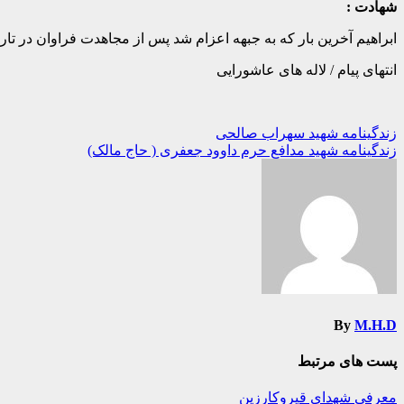
شهادت :
ابراهیم آخرین بار که به جبهه اعزام شد پس از مجاهدت فراوان در تاریخ ۶۷/۵/۷ در منطقه عملیاتی جزیره مینو به لقاءالله پی
انتهای پیام / لاله های عاشورایی
راهبری
زندگینامه شهید سهراب صالحی
زندگینامه شهید مدافع حرم داوود جعفری ( حاج مالک)
نوشته
By
M.H.D
پست های مرتبط
معرفی شهدای قیروکارزین