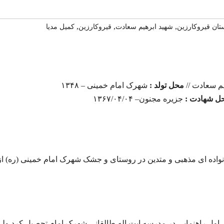
,
,
,
ان قیروکارزین
شهید ابرهیم سعادت
قیروکارزین
کمیل مدیا
م سعادت //
محل تولد :
شهرک امام خمینی – ۱۳۴۸
ل شهادت :
جزیره مجنون– ۱۳۶۷/۰۴/۰۴
یفه شهید ابراهیم سعادت در سال ۱۳۴۸ در خانواده ای مذهبی و متدین در روستای و جشک شهرک امام خمینی (ره) 
اس اول راهنمایی در مدرسه ایت اله طالقانی شهرک امام تحصیل کرد ولی