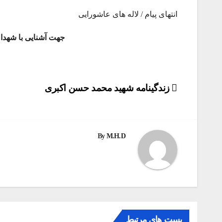
انتهای پیام / لاله های عاشورایی
جهت آشنایی با شهد
راهبری
زندگینامه شهید محمد حسن اکبری
نوشته
By
M.H.D
پست های مرتبط