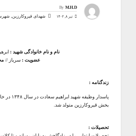
By
M.H.D
,
شهدای قیروکارزین
شهرست
تیر ۸, ۱۴۰۲
نام و نام خانوادگی شهید :
ابرهی
عضویت :
سرباز //
مح
زندگنامه :
پاسدار وظ
بخش قیروکارزین متولد شد.
تحصیلات :
تحصیلات ابتدایی را در زادگاهش به پایان رساند و تا کل